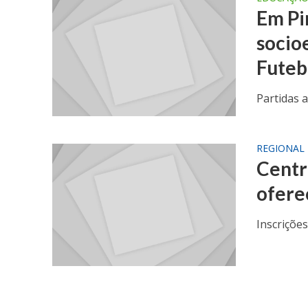
Em Pi
socio
Futeb
Partidas a
REGIONAL
Centr
ofere
Inscriçõe