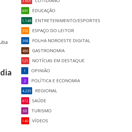
COTIDIANO
3.605
EDUCAÇÃO
891
ENTRETENIMENTO/ESPORTES
1.149
ESPAÇO DO LEITOR
392
FOLHA NOROESTE DIGITAL
368
tuba
GASTRONOMIA
486
NOTÍCIAS EM DESTAQUE
121
ndia
OPINIÃO
1
POLÍTICA E ECONOMIA
2
REGIONAL
4.235
SAÚDE
872
TURISMO
69
VÍDEOS
140