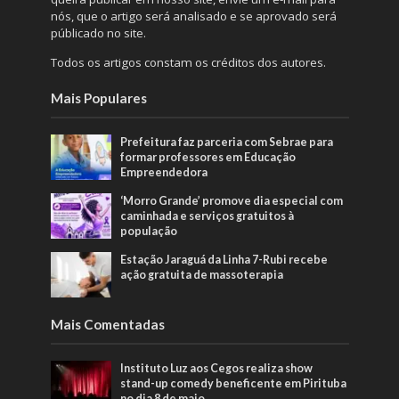
nós, que o artigo será analisado e se aprovado será
públicado no site.
Todos os artigos constam os créditos dos autores.
Mais Populares
Prefeitura faz parceria com Sebrae para
formar professores em Educação
Empreendedora
‘Morro Grande’ promove dia especial com
caminhada e serviços gratuitos à
população
Estação Jaraguá da Linha 7-Rubi recebe
ação gratuita de massoterapia
Mais Comentadas
Instituto Luz aos Cegos realiza show
stand-up comedy beneficente em Pirituba
no dia 8 de maio