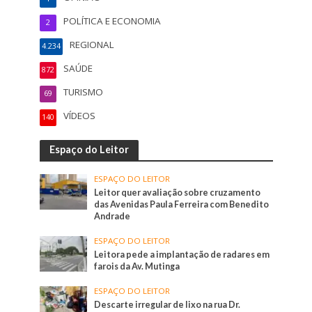
POLÍTICA E ECONOMIA
2
REGIONAL
4.234
SAÚDE
872
TURISMO
69
VÍDEOS
140
Espaço do Leitor
ESPAÇO DO LEITOR
Leitor quer avaliação sobre cruzamento
das Avenidas Paula Ferreira com Benedito
Andrade
ESPAÇO DO LEITOR
Leitora pede a implantação de radares em
farois da Av. Mutinga
ESPAÇO DO LEITOR
Descarte irregular de lixo na rua Dr.