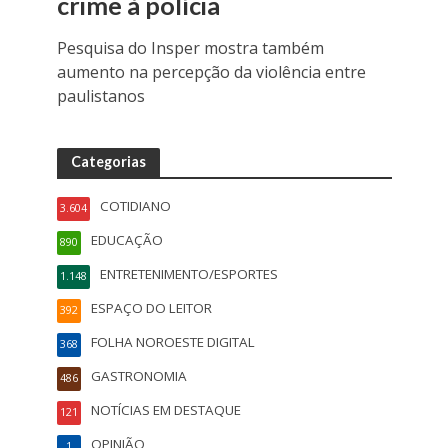
crime à polícia
Pesquisa do Insper mostra também
aumento na percepção da violência entre
paulistanos
Categorias
COTIDIANO
3.604
EDUCAÇÃO
890
ENTRETENIMENTO/ESPORTES
1.148
ESPAÇO DO LEITOR
392
FOLHA NOROESTE DIGITAL
368
GASTRONOMIA
486
NOTÍCIAS EM DESTAQUE
121
OPINIÃO
1