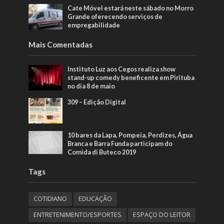
Cate Móvel estará neste sábado no Morro
Grande oferecendo serviços de
empregabilidade
Mais Comentadas
Instituto Luz aos Cegos realiza show
stand-up comedy beneficente em Pirituba
no dia 8 de maio
309 – Edição Digital
10 bares da Lapa, Pompeia, Perdizes, Água
Branca e Barra Funda participam do
Comida di Buteco 2019
Tags
COTIDIANO
EDUCAÇÃO
ENTRETENIMENTO/ESPORTES
ESPAÇO DO LEITOR