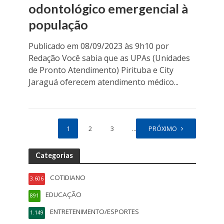
odontológico emergencial à
população
Publicado em 08/09/2023 às 9h10 por
Redação Você sabia que as UPAs (Unidades
de Pronto Atendimento) Pirituba e City
Jaraguá oferecem atendimento médico...
1
2
3
…
PRÓXIMO
22
Categorias
COTIDIANO
3.606
EDUCAÇÃO
891
ENTRETENIMENTO/ESPORTES
1.149