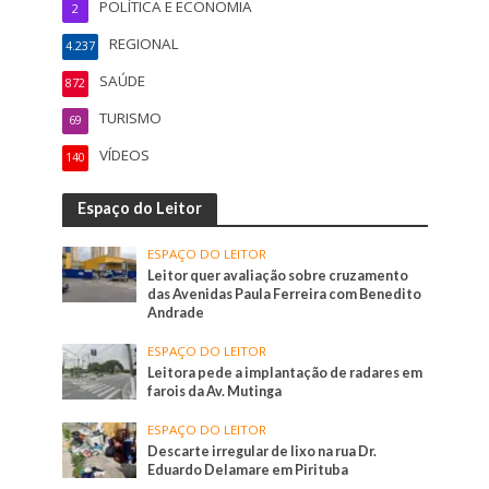
POLÍTICA E ECONOMIA
2
REGIONAL
4.237
SAÚDE
872
TURISMO
69
VÍDEOS
140
Espaço do Leitor
ESPAÇO DO LEITOR
Leitor quer avaliação sobre cruzamento
das Avenidas Paula Ferreira com Benedito
Andrade
ESPAÇO DO LEITOR
Leitora pede a implantação de radares em
farois da Av. Mutinga
ESPAÇO DO LEITOR
Descarte irregular de lixo na rua Dr.
Eduardo Delamare em Pirituba