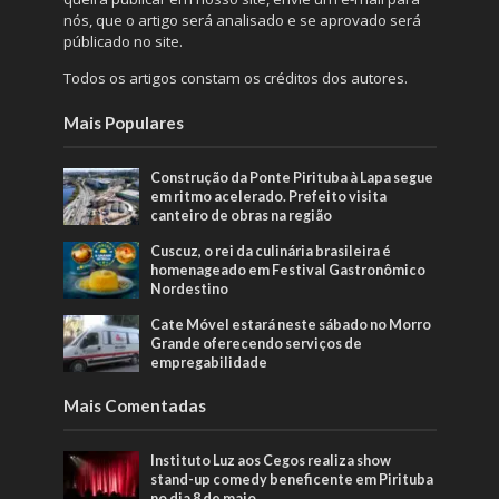
nós, que o artigo será analisado e se aprovado será
públicado no site.
Todos os artigos constam os créditos dos autores.
Mais Populares
Construção da Ponte Pirituba à Lapa segue
em ritmo acelerado. Prefeito visita
canteiro de obras na região
Cuscuz, o rei da culinária brasileira é
homenageado em Festival Gastronômico
Nordestino
Cate Móvel estará neste sábado no Morro
Grande oferecendo serviços de
empregabilidade
Mais Comentadas
Instituto Luz aos Cegos realiza show
stand-up comedy beneficente em Pirituba
no dia 8 de maio