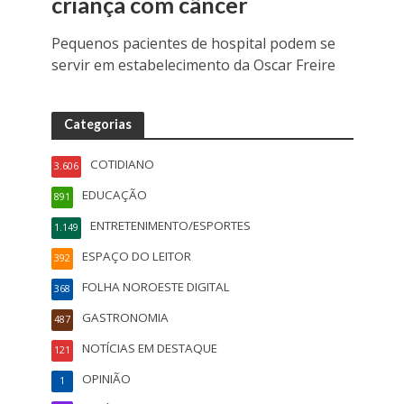
criança com câncer
Pequenos pacientes de hospital podem se
servir em estabelecimento da Oscar Freire
Categorias
COTIDIANO
3.606
EDUCAÇÃO
891
ENTRETENIMENTO/ESPORTES
1.149
ESPAÇO DO LEITOR
392
FOLHA NOROESTE DIGITAL
368
GASTRONOMIA
487
NOTÍCIAS EM DESTAQUE
121
OPINIÃO
1