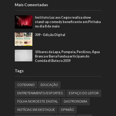
Mais Comentadas
Instituto Luz aos Cegos realiza show
stand-up comedy beneficente em Pirituba
no dia 8 de maio
309 – Edição Digital
10 bares da Lapa, Pompeia, Perdizes, Água
Branca e Barra Funda participam do
Comida di Buteco 2019
Tags
COTIDIANO
EDUCAÇÃO
ENTRETENIMENTO/ESPORTES
ESPAÇO DO LEITOR
FOLHA NOROESTE DIGITAL
GASTRONOMIA
NOTÍCIAS EM DESTAQUE
OPINIÃO