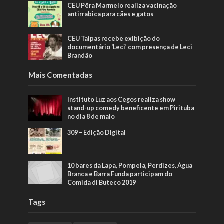
CEU Pêra Marmelo realiza vacinação
antirrabica para cães e gatos
CEU Taipas recebe exibição do
documentário ‘Leci’ com presença de Leci
Brandão
Mais Comentadas
Instituto Luz aos Cegos realiza show
stand-up comedy beneficente em Pirituba
no dia 8 de maio
309 – Edição Digital
10 bares da Lapa, Pompeia, Perdizes, Água
Branca e Barra Funda participam do
Comida di Buteco 2019
Tags