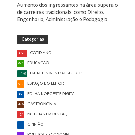
Aumento dos ingressantes na área supera o
de carreiras tradicionais, como Direito,
Engenharia, Administração e Pedagogia
Categorias
COTIDIANO
3.605
EDUCAÇÃO
891
ENTRETENIMENTO/ESPORTES
1.149
ESPAÇO DO LEITOR
392
FOLHA NOROESTE DIGITAL
368
GASTRONOMIA
486
NOTÍCIAS EM DESTAQUE
121
OPINIÃO
1
POLÍTICA E ECONOMIA