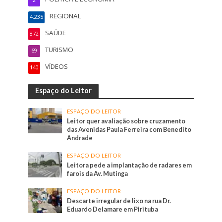
2
REGIONAL
4.235
SAÚDE
872
TURISMO
69
VÍDEOS
140
Espaço do Leitor
ESPAÇO DO LEITOR
Leitor quer avaliação sobre cruzamento
das Avenidas Paula Ferreira com Benedito
Andrade
ESPAÇO DO LEITOR
Leitora pede a implantação de radares em
farois da Av. Mutinga
ESPAÇO DO LEITOR
Descarte irregular de lixo na rua Dr.
Eduardo Delamare em Pirituba