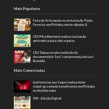
Mais Populares
Feira de Artesanato ocorrerá na Av. Paula
Ferreira, em Pirituba, neste sábado, 8
CEU Pêra Marmelo realiza vacinação
antirrabica para cães e gatos
CEU Taipas recebe exibição do
documentário ‘Leci’ com presença de Leci
Brandão
Mais Comentadas
Instituto Luz aos Cegos realiza show
stand-up comedy beneficente em Pirituba
no dia 8 de maio
309 – Edição Digital