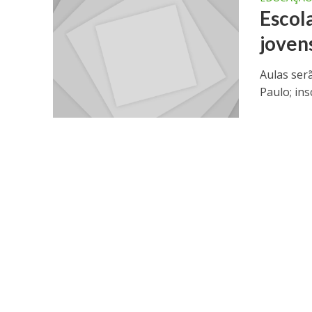
Escol
jovens
Aulas ser
Paulo; ins