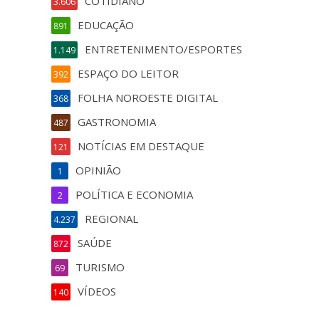
COTIDIANO
3.606
EDUCAÇÃO
891
ENTRETENIMENTO/ESPORTES
1.149
ESPAÇO DO LEITOR
392
FOLHA NOROESTE DIGITAL
368
GASTRONOMIA
487
NOTÍCIAS EM DESTAQUE
121
OPINIÃO
1
POLÍTICA E ECONOMIA
2
REGIONAL
4.237
SAÚDE
872
TURISMO
69
VÍDEOS
140