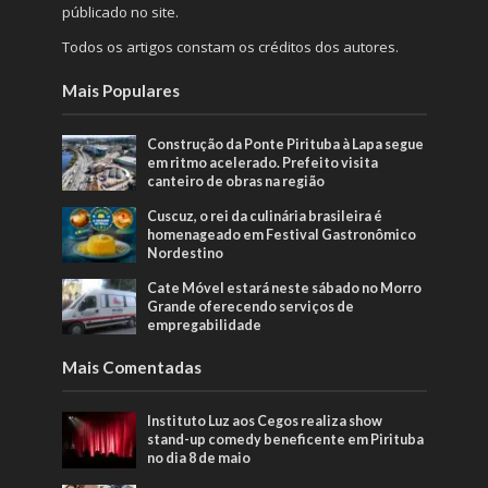
públicado no site.
Todos os artigos constam os créditos dos autores.
Mais Populares
Construção da Ponte Pirituba à Lapa segue
em ritmo acelerado. Prefeito visita
canteiro de obras na região
Cuscuz, o rei da culinária brasileira é
homenageado em Festival Gastronômico
Nordestino
Cate Móvel estará neste sábado no Morro
Grande oferecendo serviços de
empregabilidade
Mais Comentadas
Instituto Luz aos Cegos realiza show
stand-up comedy beneficente em Pirituba
no dia 8 de maio