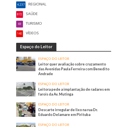
REGIONAL
4.237
SAÚDE
872
TURISMO
69
VÍDEOS
140
Espaço do Leitor
ESPAÇO DO LEITOR
Leitor quer avaliação sobre cruzamento
das Avenidas Paula Ferreira com Benedito
Andrade
ESPAÇO DO LEITOR
Leitora pede a implantação de radares em
farois da Av. Mutinga
ESPAÇO DO LEITOR
Descarte irregular de lixo na rua Dr.
Eduardo Delamare em Pirituba
ESPAÇO DO LEITOR