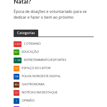
Natal?
Época de doações e voluntariado para se
dedicar e fazer o bem ao próximo
Categorias
COTIDIANO
3.605
EDUCAÇÃO
891
ENTRETENIMENTO/ESPORTES
1.149
ESPAÇO DO LEITOR
392
FOLHA NOROESTE DIGITAL
368
GASTRONOMIA
486
NOTÍCIAS EM DESTAQUE
121
OPINIÃO
1