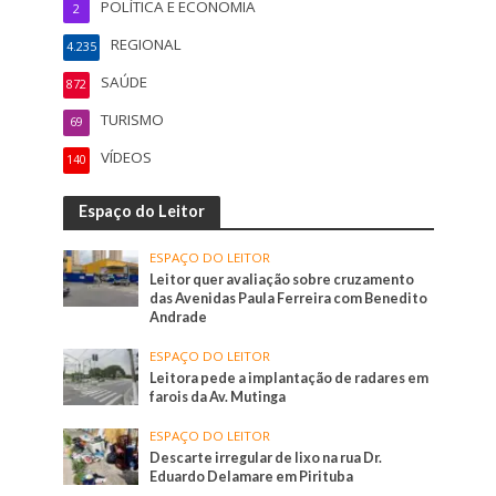
POLÍTICA E ECONOMIA
2
REGIONAL
4.235
SAÚDE
872
TURISMO
69
VÍDEOS
140
Espaço do Leitor
ESPAÇO DO LEITOR
Leitor quer avaliação sobre cruzamento
das Avenidas Paula Ferreira com Benedito
Andrade
ESPAÇO DO LEITOR
Leitora pede a implantação de radares em
farois da Av. Mutinga
ESPAÇO DO LEITOR
Descarte irregular de lixo na rua Dr.
Eduardo Delamare em Pirituba