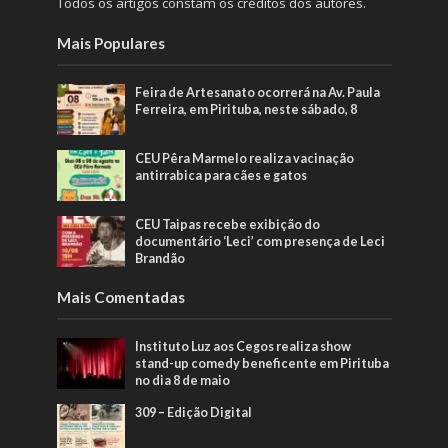
Todos os artigos constam os créditos dos autores.
Mais Populares
Feira de Artesanato ocorrerá na Av. Paula
Ferreira, em Pirituba, neste sábado, 8
CEU Pêra Marmelo realiza vacinação
antirrabica para cães e gatos
CEU Taipas recebe exibição do
documentário ‘Leci’ com presença de Leci
Brandão
Mais Comentadas
Instituto Luz aos Cegos realiza show
stand-up comedy beneficente em Pirituba
no dia 8 de maio
309 – Edição Digital