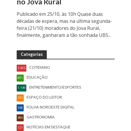
no Jova Rural
Publicado em 25/10, às 10h Quase duas
décadas de espera, mas na última segunda-
feira (21/10) moradores do Jova Rural,
finalmente, ganharam a tão sonhada UBS...
Categorias
COTIDIANO
3.605
EDUCAÇÃO
891
ENTRETENIMENTO/ESPORTES
1.149
ESPAÇO DO LEITOR
392
FOLHA NOROESTE DIGITAL
368
GASTRONOMIA
486
NOTÍCIAS EM DESTAQUE
121