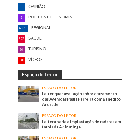
OPINIÃO
1
POLÍTICA E ECONOMIA
2
REGIONAL
4.235
SAÚDE
872
TURISMO
69
VÍDEOS
140
Espaço do Leitor
ESPAÇO DO LEITOR
Leitor quer avaliação sobre cruzamento
das Avenidas Paula Ferreira com Benedito
Andrade
ESPAÇO DO LEITOR
Leitora pede a implantação de radares em
farois da Av. Mutinga
ESPAÇO DO LEITOR