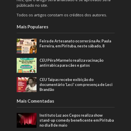
públicado no site.
Todos os artigos constam os créditos dos autores.
Mais Populares
Feira de Artesanato ocorrerá na Av. Paula
Ferreira, em Pirituba, neste sábado, 8
CEU Pêra Marmelo realiza vacinação
antirrabica para cães e gatos
CEU Taipas recebe exibição do
documentário ‘Leci’ com presença de Leci
Brandão
Mais Comentadas
Instituto Luz aos Cegos realiza show
stand-up comedy beneficente em Pirituba
no dia 8 de maio