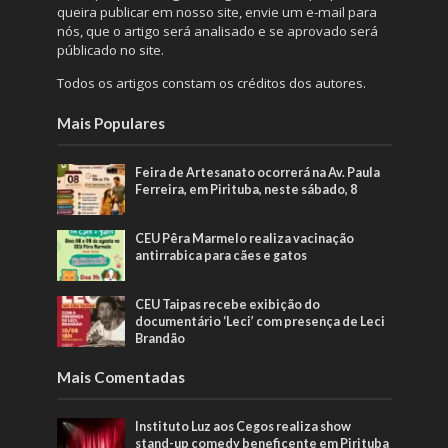
queira publicar em nosso site, envie um e-mail para
nós, que o artigo será analisado e se aprovado será
públicado no site.
Todos os artigos constam os créditos dos autores.
Mais Populares
Feira de Artesanato ocorrerá na Av. Paula
Ferreira, em Pirituba, neste sábado, 8
CEU Pêra Marmelo realiza vacinação
antirrabica para cães e gatos
CEU Taipas recebe exibição do
documentário ‘Leci’ com presença de Leci
Brandão
Mais Comentadas
Instituto Luz aos Cegos realiza show
stand-up comedy beneficente em Pirituba