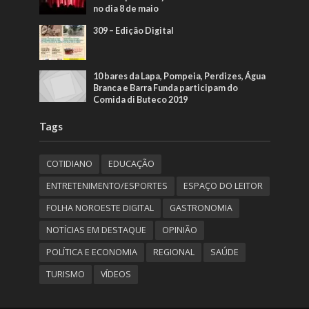
no dia 8 de maio
309 – Edição Digital
10 bares da Lapa, Pompeia, Perdizes, Água
Branca e Barra Funda participam do
Comida di Buteco 2019
Tags
COTIDIANO
EDUCAÇÃO
ENTRETENIMENTO/ESPORTES
ESPAÇO DO LEITOR
FOLHA NOROESTE DIGITAL
GASTRONOMIA
NOTÍCIAS EM DESTAQUE
OPINIÃO
POLÍTICA E ECONOMIA
REGIONAL
SAÚDE
TURISMO
VÍDEOS