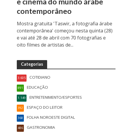
e cinema do mundo árabe
contemporâneo
Mostra gratuita 'Taswir, a fotografia árabe
contemporânea' começou nesta quinta (28)
e vai até 28 de abril com 70 fotografias e
oito filmes de artistas de...
Categorias
COTIDIANO
3.605
EDUCAÇÃO
891
ENTRETENIMENTO/ESPORTES
1.149
ESPAÇO DO LEITOR
392
FOLHA NOROESTE DIGITAL
368
GASTRONOMIA
486