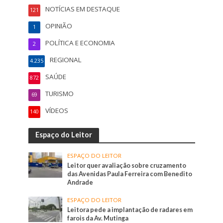
NOTÍCIAS EM DESTAQUE
121
OPINIÃO
1
POLÍTICA E ECONOMIA
2
REGIONAL
4.235
SAÚDE
872
TURISMO
69
VÍDEOS
140
Espaço do Leitor
ESPAÇO DO LEITOR
Leitor quer avaliação sobre cruzamento
das Avenidas Paula Ferreira com Benedito
Andrade
ESPAÇO DO LEITOR
Leitora pede a implantação de radares em
farois da Av. Mutinga