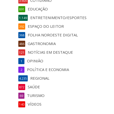
COTIDIANO
3.605
EDUCAÇÃO
891
ENTRETENIMENTO/ESPORTES
1.149
ESPAÇO DO LEITOR
392
FOLHA NOROESTE DIGITAL
368
GASTRONOMIA
486
NOTÍCIAS EM DESTAQUE
121
OPINIÃO
1
POLÍTICA E ECONOMIA
2
REGIONAL
4.235
SAÚDE
872
TURISMO
69
VÍDEOS
140