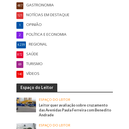
GASTRONOMIA
487
NOTÍCIAS EM DESTAQUE
121
OPINIÃO
1
POLÍTICA E ECONOMIA
2
REGIONAL
4.239
SAÚDE
872
TURISMO
69
VÍDEOS
140
Espaço do Leitor
ESPAÇO DO LEITOR
Leitor quer avaliação sobre cruzamento
das Avenidas Paula Ferreira com Benedito
Andrade
ESPAÇO DO LEITOR