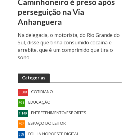
Caminhoneiro é preso após
perseguição na Via
Anhanguera
Na delegacia, o motorista, do Rio Grande do
Sul, disse que tinha consumido cocaína e
arrebite, que é um comprimido que tira o
sono
Categorias
COTIDIANO
3.608
EDUCAÇÃO
891
ENTRETENIMENTO/ESPORTES
1.149
ESPAÇO DO LEITOR
392
FOLHA NOROESTE DIGITAL
368