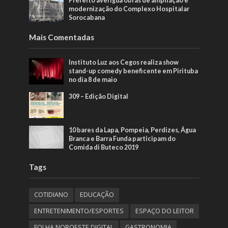
Prefeito averigua obras de ampliação e
modernização do Complexo Hospitalar
Sorocabana
Mais Comentadas
Instituto Luz aos Cegos realiza show
stand-up comedy beneficente em Pirituba
no dia 8 de maio
309 – Edição Digital
10 bares da Lapa, Pompeia, Perdizes, Água
Branca e Barra Funda participam do
Comida di Buteco 2019
Tags
COTIDIANO
EDUCAÇÃO
ENTRETENIMENTO/ESPORTES
ESPAÇO DO LEITOR
FOLHA NOROESTE DIGITAL
GASTRONOMIA