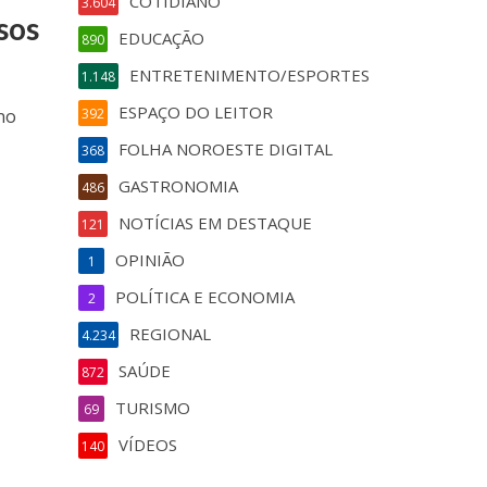
COTIDIANO
3.604
sos
EDUCAÇÃO
890
ENTRETENIMENTO/ESPORTES
1.148
ESPAÇO DO LEITOR
no
392
FOLHA NOROESTE DIGITAL
368
GASTRONOMIA
486
NOTÍCIAS EM DESTAQUE
121
OPINIÃO
1
POLÍTICA E ECONOMIA
2
REGIONAL
4.234
SAÚDE
872
TURISMO
69
VÍDEOS
140