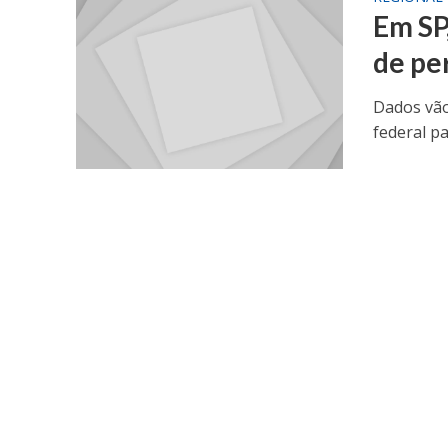
Em SP
de pe
Dados vão
federal pa