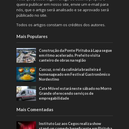
queira publicar em nosso site, envie um e-mail para
nós, que o artigo será analisado e se aprovado será
públicado no site.
Todos os artigos constam os créditos dos autores.
Mais Populares
Construção da Ponte Pirituba à Lapa segue
em ritmo acelerado. Prefeito visita
canteiro de obras na região
Cuscuz, o rei da culinária brasileira é
homenageado em Festival Gastronômico
Nordestino
Cate Móvel estará neste sábado no Morro
Grande oferecendo serviços de
empregabilidade
Mais Comentadas
Instituto Luz aos Cegos realiza show
stand-up comedy beneficente em Pirituba