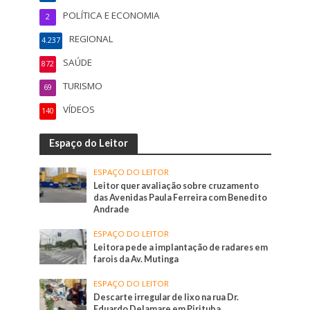
POLÍTICA E ECONOMIA
2
REGIONAL
4.237
SAÚDE
872
TURISMO
69
VÍDEOS
140
Espaço do Leitor
ESPAÇO DO LEITOR
Leitor quer avaliação sobre cruzamento
das Avenidas Paula Ferreira com Benedito
Andrade
ESPAÇO DO LEITOR
Leitora pede a implantação de radares em
farois da Av. Mutinga
ESPAÇO DO LEITOR
Descarte irregular de lixo na rua Dr.
Eduardo Delamare em Pirituba