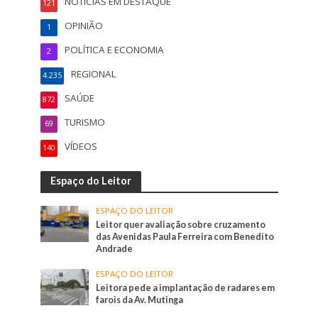
NOTÍCIAS EM DESTAQUE
121
OPINIÃO
1
POLÍTICA E ECONOMIA
2
REGIONAL
4.235
SAÚDE
872
TURISMO
69
VÍDEOS
140
Espaço do Leitor
ESPAÇO DO LEITOR
Leitor quer avaliação sobre cruzamento
das Avenidas Paula Ferreira com Benedito
Andrade
ESPAÇO DO LEITOR
Leitora pede a implantação de radares em
farois da Av. Mutinga