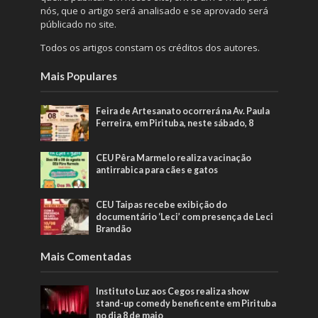
nós, que o artigo será analisado e se aprovado será
públicado no site.
Todos os artigos constam os créditos dos autores.
Mais Populares
Feira de Artesanato ocorrerá na Av. Paula
Ferreira, em Pirituba, neste sábado, 8
CEU Pêra Marmelo realiza vacinação
antirrabica para cães e gatos
CEU Taipas recebe exibição do
documentário ‘Leci’ com presença de Leci
Brandão
Mais Comentadas
Instituto Luz aos Cegos realiza show
stand-up comedy beneficente em Pirituba
no dia 8 de maio