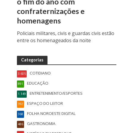
o fim do ano com
confraternizações e
homenagens
Policiais militares, civis e guardas civis estão
entre os homenageados da noite
Categorias
COTIDIANO
3.605
EDUCAÇÃO
891
ENTRETENIMENTO/ESPORTES
1.149
ESPAÇO DO LEITOR
392
FOLHA NOROESTE DIGITAL
368
GASTRONOMIA
486