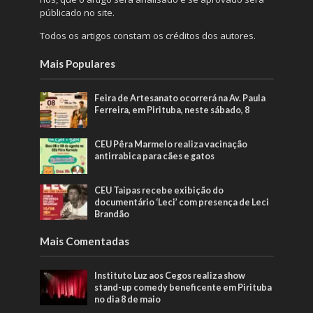
públicado no site.
Todos os artigos constam os créditos dos autores.
Mais Populares
Feira de Artesanato ocorrerá na Av. Paula
Ferreira, em Pirituba, neste sábado, 8
CEU Pêra Marmelo realiza vacinação
antirrabica para cães e gatos
CEU Taipas recebe exibição do
documentário ‘Leci’ com presença de Leci
Brandão
Mais Comentadas
Instituto Luz aos Cegos realiza show
stand-up comedy beneficente em Pirituba
no dia 8 de maio