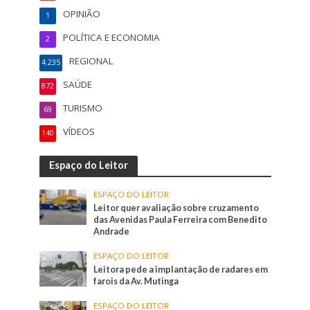
OPINIÃO
1
POLÍTICA E ECONOMIA
2
REGIONAL
4.235
SAÚDE
872
TURISMO
69
VÍDEOS
140
Espaço do Leitor
ESPAÇO DO LEITOR
Leitor quer avaliação sobre cruzamento
das Avenidas Paula Ferreira com Benedito
Andrade
ESPAÇO DO LEITOR
Leitora pede a implantação de radares em
farois da Av. Mutinga
ESPAÇO DO LEITOR