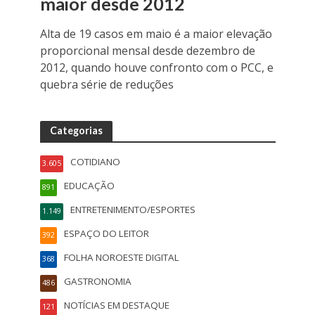
maior desde 2012
Alta de 19 casos em maio é a maior elevação
proporcional mensal desde dezembro de
2012, quando houve confronto com o PCC, e
quebra série de reduções
Categorias
COTIDIANO
3.605
EDUCAÇÃO
891
ENTRETENIMENTO/ESPORTES
1.149
ESPAÇO DO LEITOR
392
FOLHA NOROESTE DIGITAL
368
GASTRONOMIA
486
NOTÍCIAS EM DESTAQUE
121