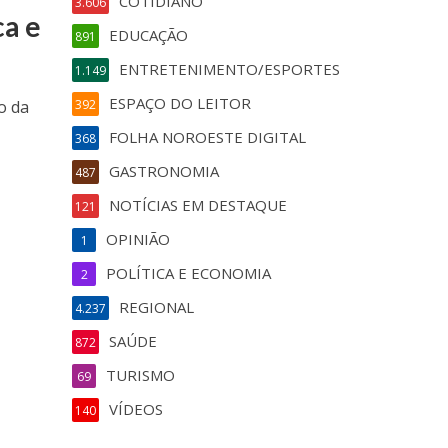
COTIDIANO
3.606
ca e
EDUCAÇÃO
891
ENTRETENIMENTO/ESPORTES
1.149
ESPAÇO DO LEITOR
o da
392
FOLHA NOROESTE DIGITAL
368
GASTRONOMIA
487
NOTÍCIAS EM DESTAQUE
121
OPINIÃO
1
POLÍTICA E ECONOMIA
2
REGIONAL
4.237
SAÚDE
872
TURISMO
69
VÍDEOS
140