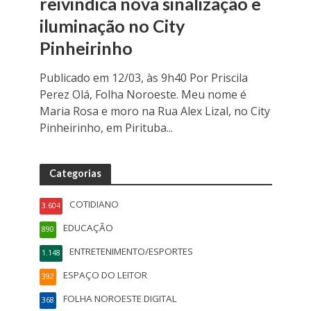
reivindica nova sinalização e
iluminação no City
Pinheirinho
Publicado em 12/03, às 9h40 Por Priscila
Perez Olá, Folha Noroeste. Meu nome é
Maria Rosa e moro na Rua Alex Lizal, no City
Pinheirinho, em Pirituba...
Categorias
COTIDIANO
3.604
EDUCAÇÃO
890
ENTRETENIMENTO/ESPORTES
1.148
ESPAÇO DO LEITOR
392
FOLHA NOROESTE DIGITAL
368