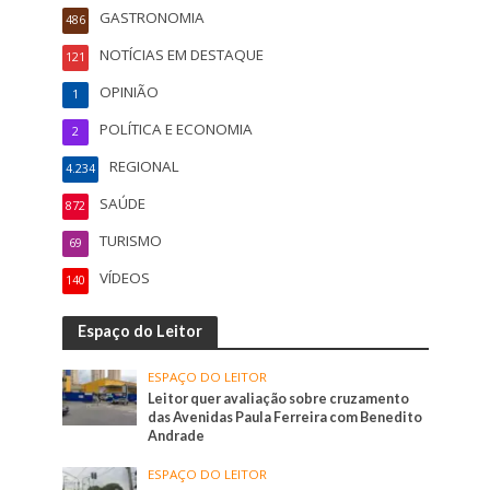
GASTRONOMIA
486
NOTÍCIAS EM DESTAQUE
121
OPINIÃO
1
POLÍTICA E ECONOMIA
2
REGIONAL
4.234
SAÚDE
872
TURISMO
69
VÍDEOS
140
Espaço do Leitor
ESPAÇO DO LEITOR
Leitor quer avaliação sobre cruzamento
das Avenidas Paula Ferreira com Benedito
Andrade
ESPAÇO DO LEITOR