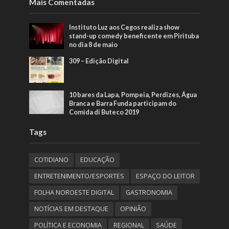
Mais Comentadas
Instituto Luz aos Cegos realiza show
stand-up comedy beneficente em Pirituba
no dia 8 de maio
309 – Edição Digital
10 bares da Lapa, Pompeia, Perdizes, Água
Branca e Barra Funda participam do
Comida di Buteco 2019
Tags
COTIDIANO
EDUCAÇÃO
ENTRETENIMENTO/ESPORTES
ESPAÇO DO LEITOR
FOLHA NOROESTE DIGITAL
GASTRONOMIA
NOTÍCIAS EM DESTAQUE
OPINIÃO
POLÍTICA E ECONOMIA
REGIONAL
SAÚDE