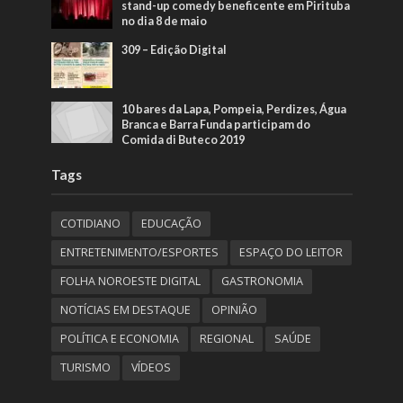
stand-up comedy beneficente em Pirituba
no dia 8 de maio
309 – Edição Digital
10 bares da Lapa, Pompeia, Perdizes, Água
Branca e Barra Funda participam do
Comida di Buteco 2019
Tags
COTIDIANO
EDUCAÇÃO
ENTRETENIMENTO/ESPORTES
ESPAÇO DO LEITOR
FOLHA NOROESTE DIGITAL
GASTRONOMIA
NOTÍCIAS EM DESTAQUE
OPINIÃO
POLÍTICA E ECONOMIA
REGIONAL
SAÚDE
TURISMO
VÍDEOS