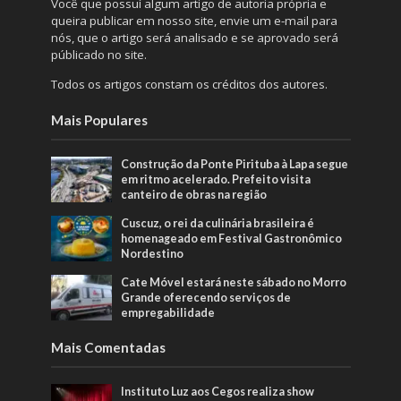
Você que possuí algum artigo de autoria própria e
queira publicar em nosso site, envie um e-mail para
nós, que o artigo será analisado e se aprovado será
públicado no site.
Todos os artigos constam os créditos dos autores.
Mais Populares
Construção da Ponte Pirituba à Lapa segue
em ritmo acelerado. Prefeito visita
canteiro de obras na região
Cuscuz, o rei da culinária brasileira é
homenageado em Festival Gastronômico
Nordestino
Cate Móvel estará neste sábado no Morro
Grande oferecendo serviços de
empregabilidade
Mais Comentadas
Instituto Luz aos Cegos realiza show