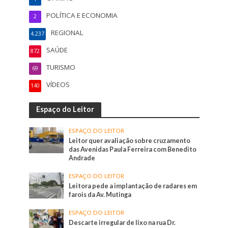
POLÍTICA E ECONOMIA
2
REGIONAL
4.237
SAÚDE
872
TURISMO
69
VÍDEOS
140
Espaço do Leitor
ESPAÇO DO LEITOR
Leitor quer avaliação sobre cruzamento
das Avenidas Paula Ferreira com Benedito
Andrade
ESPAÇO DO LEITOR
Leitora pede a implantação de radares em
farois da Av. Mutinga
ESPAÇO DO LEITOR
Descarte irregular de lixo na rua Dr.