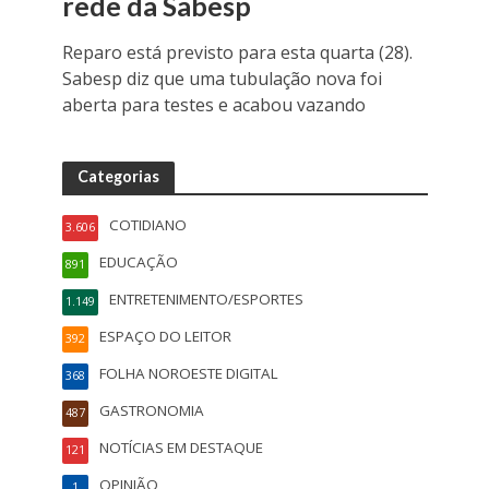
rede da Sabesp
Reparo está previsto para esta quarta (28).
Sabesp diz que uma tubulação nova foi
aberta para testes e acabou vazando
Categorias
COTIDIANO
3.606
EDUCAÇÃO
891
ENTRETENIMENTO/ESPORTES
1.149
ESPAÇO DO LEITOR
392
FOLHA NOROESTE DIGITAL
368
GASTRONOMIA
487
NOTÍCIAS EM DESTAQUE
121
OPINIÃO
1