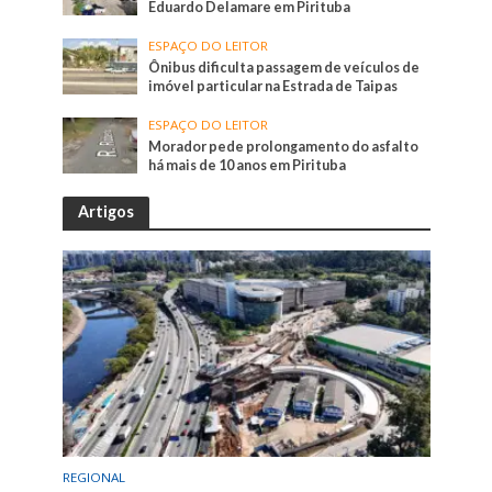
Eduardo Delamare em Pirituba
ESPAÇO DO LEITOR
Ônibus dificulta passagem de veículos de
imóvel particular na Estrada de Taipas
ESPAÇO DO LEITOR
Morador pede prolongamento do asfalto
há mais de 10 anos em Pirituba
Artigos
REGIONAL