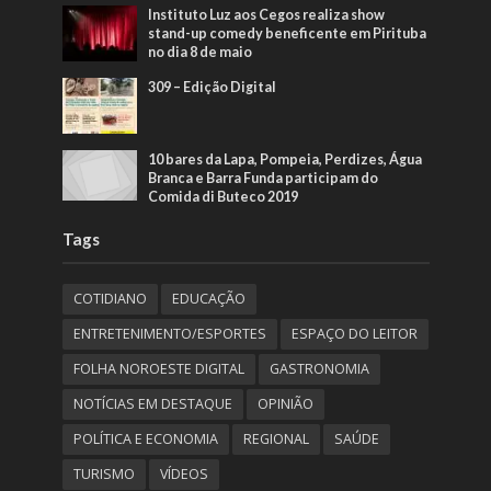
Instituto Luz aos Cegos realiza show
stand-up comedy beneficente em Pirituba
no dia 8 de maio
309 – Edição Digital
10 bares da Lapa, Pompeia, Perdizes, Água
Branca e Barra Funda participam do
Comida di Buteco 2019
Tags
COTIDIANO
EDUCAÇÃO
ENTRETENIMENTO/ESPORTES
ESPAÇO DO LEITOR
FOLHA NOROESTE DIGITAL
GASTRONOMIA
NOTÍCIAS EM DESTAQUE
OPINIÃO
POLÍTICA E ECONOMIA
REGIONAL
SAÚDE
TURISMO
VÍDEOS