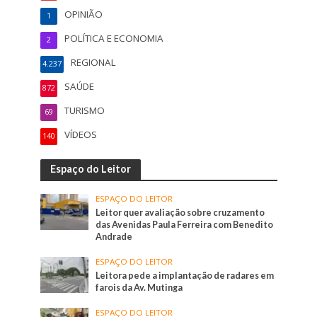
OPINIÃO
1
POLÍTICA E ECONOMIA
2
REGIONAL
4.237
SAÚDE
872
TURISMO
69
VÍDEOS
140
Espaço do Leitor
ESPAÇO DO LEITOR
Leitor quer avaliação sobre cruzamento
das Avenidas Paula Ferreira com Benedito
Andrade
ESPAÇO DO LEITOR
Leitora pede a implantação de radares em
farois da Av. Mutinga
ESPAÇO DO LEITOR