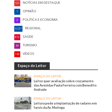
NOTÍCIAS EM DESTAQUE
121
OPINIÃO
1
POLÍTICA E ECONOMIA
2
REGIONAL
4.237
SAÚDE
872
TURISMO
69
VÍDEOS
140
Espaço do Leitor
ESPAÇO DO LEITOR
Leitor quer avaliação sobre cruzamento
das Avenidas Paula Ferreira com Benedito
Andrade
ESPAÇO DO LEITOR
Leitora pede a implantação de radares em
farois da Av. Mutinga