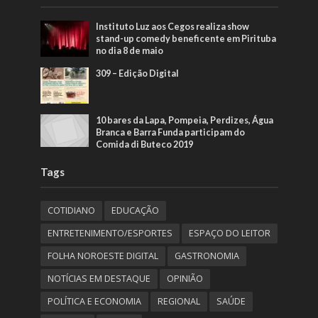
Instituto Luz aos Cegos realiza show
stand-up comedy beneficente em Pirituba
no dia 8 de maio
309 – Edição Digital
10 bares da Lapa, Pompeia, Perdizes, Água
Branca e Barra Funda participam do
Comida di Buteco 2019
Tags
COTIDIANO
EDUCAÇÃO
ENTRETENIMENTO/ESPORTES
ESPAÇO DO LEITOR
FOLHA NOROESTE DIGITAL
GASTRONOMIA
NOTÍCIAS EM DESTAQUE
OPINIÃO
POLÍTICA E ECONOMIA
REGIONAL
SAÚDE