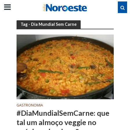
Tag - Dia Mundial Sem Carne
GASTRONOMIA
#DiaMundialSemCarne: que
tal um almoço veggie no