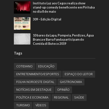
Instituto Luz aos Cegos realiza show
stand-up comedy beneficente em Pirituba
no dia 8 de maio
309 – Edição Digital
10 bares da Lapa, Pompeia, Perdizes, Água
Branca e Barra Funda participam do
Comida di Buteco 2019
Tags
COTIDIANO
EDUCAÇÃO
ENTRETENIMENTO/ESPORTES
ESPAÇO DO LEITOR
FOLHA NOROESTE DIGITAL
GASTRONOMIA
NOTÍCIAS EM DESTAQUE
OPINIÃO
POLÍTICA E ECONOMIA
REGIONAL
SAÚDE
TURISMO
VÍDEOS