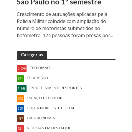
São Paulo no 1º semestre
Crescimento de autuações aplicadas pela
Polícia Militar coincide com ampliação do
número de motoristas submetidos ao
bafômetro; 124 pessoas foram presas por...
Categorias
COTIDIANO
3.606
EDUCAÇÃO
891
ENTRETENIMENTO/ESPORTES
1.149
ESPAÇO DO LEITOR
392
FOLHA NOROESTE DIGITAL
368
GASTRONOMIA
487
NOTÍCIAS EM DESTAQUE
121