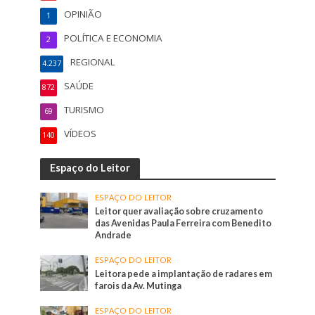
OPINIÃO
1
POLÍTICA E ECONOMIA
2
REGIONAL
4.237
SAÚDE
872
TURISMO
69
VÍDEOS
140
Espaço do Leitor
ESPAÇO DO LEITOR
Leitor quer avaliação sobre cruzamento
das Avenidas Paula Ferreira com Benedito
Andrade
ESPAÇO DO LEITOR
Leitora pede a implantação de radares em
farois da Av. Mutinga
ESPAÇO DO LEITOR