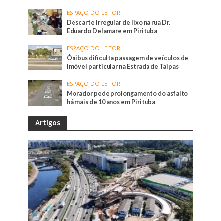
ESPAÇO DO LEITOR
Descarte irregular de lixo na rua Dr.
Eduardo Delamare em Pirituba
ESPAÇO DO LEITOR
Ônibus dificulta passagem de veículos de
imóvel particular na Estrada de Taipas
ESPAÇO DO LEITOR
Morador pede prolongamento do asfalto
há mais de 10 anos em Pirituba
Artigos