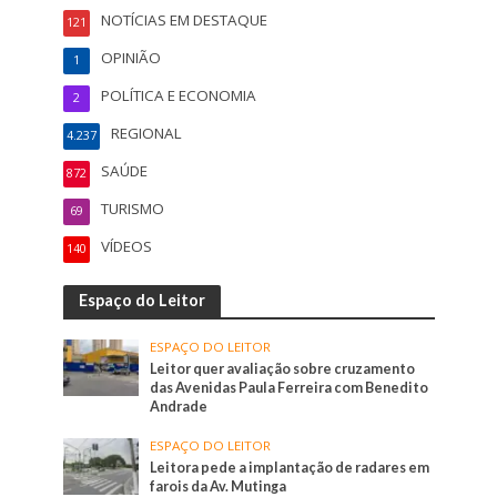
NOTÍCIAS EM DESTAQUE
121
OPINIÃO
1
POLÍTICA E ECONOMIA
2
REGIONAL
4.237
SAÚDE
872
TURISMO
69
VÍDEOS
140
Espaço do Leitor
ESPAÇO DO LEITOR
Leitor quer avaliação sobre cruzamento
das Avenidas Paula Ferreira com Benedito
Andrade
ESPAÇO DO LEITOR
Leitora pede a implantação de radares em
farois da Av. Mutinga