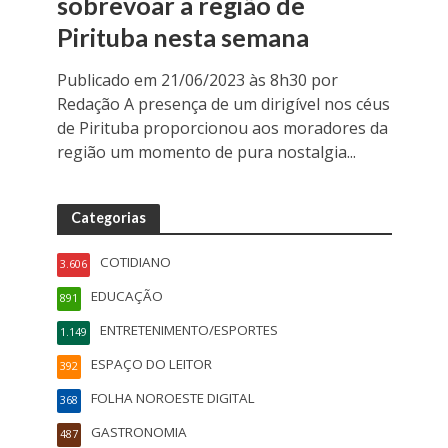
sobrevoar a região de
Pirituba nesta semana
Publicado em 21/06/2023 às 8h30 por
Redação A presença de um dirigível nos céus
de Pirituba proporcionou aos moradores da
região um momento de pura nostalgia...
Categorias
COTIDIANO
3.606
EDUCAÇÃO
891
ENTRETENIMENTO/ESPORTES
1.149
ESPAÇO DO LEITOR
392
FOLHA NOROESTE DIGITAL
368
GASTRONOMIA
487