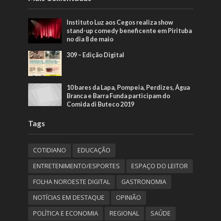
Instituto Luz aos Cegos realiza show
stand-up comedy beneficente em Pirituba
no dia 8 de maio
309 – Edição Digital
10 bares da Lapa, Pompeia, Perdizes, Água
Branca e Barra Funda participam do
Comida di Buteco 2019
Tags
COTIDIANO
EDUCAÇÃO
ENTRETENIMENTO/ESPORTES
ESPAÇO DO LEITOR
FOLHA NOROESTE DIGITAL
GASTRONOMIA
NOTÍCIAS EM DESTAQUE
OPINIÃO
POLÍTICA E ECONOMIA
REGIONAL
SAÚDE