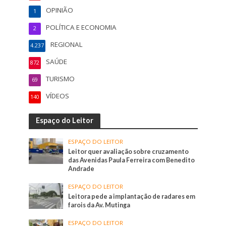
OPINIÃO
1
POLÍTICA E ECONOMIA
2
REGIONAL
4.237
SAÚDE
872
TURISMO
69
VÍDEOS
140
Espaço do Leitor
ESPAÇO DO LEITOR
Leitor quer avaliação sobre cruzamento
das Avenidas Paula Ferreira com Benedito
Andrade
ESPAÇO DO LEITOR
Leitora pede a implantação de radares em
farois da Av. Mutinga
ESPAÇO DO LEITOR