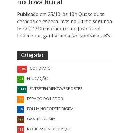
no Jova Rural
Publicado em 25/10, às 10h Quase duas
décadas de espera, mas na última segunda-
feira (21/10) moradores do Jova Rural,
finalmente, ganharam a tão sonhada UBS...
Categorias
COTIDIANO
3.606
EDUCAÇÃO
891
ENTRETENIMENTO/ESPORTES
1.149
ESPAÇO DO LEITOR
392
FOLHA NOROESTE DIGITAL
368
GASTRONOMIA
487
NOTÍCIAS EM DESTAQUE
121