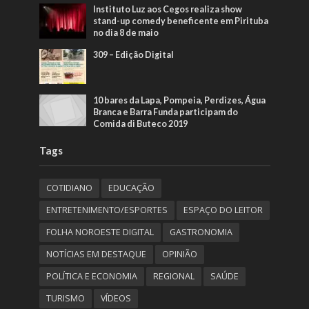
Instituto Luz aos Cegos realiza show
stand-up comedy beneficente em Pirituba
no dia 8 de maio
309 – Edição Digital
10 bares da Lapa, Pompeia, Perdizes, Água
Branca e Barra Funda participam do
Comida di Buteco 2019
Tags
COTIDIANO
EDUCAÇÃO
ENTRETENIMENTO/ESPORTES
ESPAÇO DO LEITOR
FOLHA NOROESTE DIGITAL
GASTRONOMIA
NOTÍCIAS EM DESTAQUE
OPINIÃO
POLÍTICA E ECONOMIA
REGIONAL
SAÚDE
TURISMO
VÍDEOS