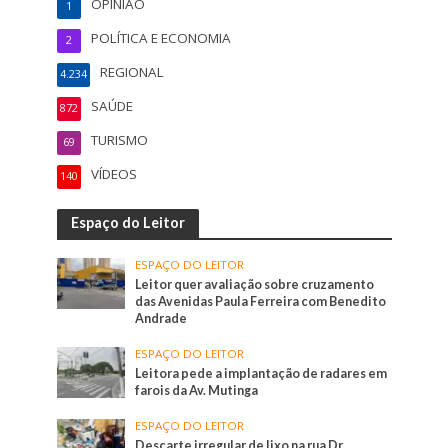
OPINIÃO
1
POLÍTICA E ECONOMIA
2
REGIONAL
4.234
SAÚDE
872
TURISMO
69
VÍDEOS
140
Espaço do Leitor
ESPAÇO DO LEITOR
Leitor quer avaliação sobre cruzamento
das Avenidas Paula Ferreira com Benedito
Andrade
ESPAÇO DO LEITOR
Leitora pede a implantação de radares em
farois da Av. Mutinga
ESPAÇO DO LEITOR
Descarte irregular de lixo na rua Dr.