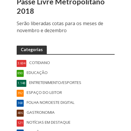
Passe Livre Metropolitano
2018
Serão liberadas cotas para os meses de
novembro e dezembro
Categorias
COTIDIANO
3.604
EDUCAÇÃO
890
ENTRETENIMENTO/ESPORTES
1.148
ESPAÇO DO LEITOR
392
FOLHA NOROESTE DIGITAL
368
GASTRONOMIA
486
NOTÍCIAS EM DESTAQUE
121