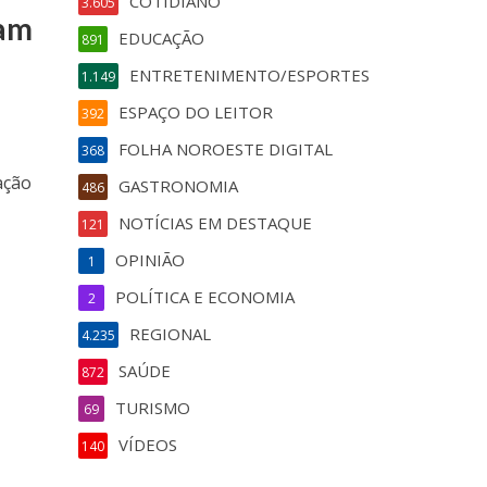
COTIDIANO
3.605
zam
EDUCAÇÃO
891
;
ENTRETENIMENTO/ESPORTES
1.149
ESPAÇO DO LEITOR
392
FOLHA NOROESTE DIGITAL
368
ação
GASTRONOMIA
486
NOTÍCIAS EM DESTAQUE
121
OPINIÃO
1
POLÍTICA E ECONOMIA
2
REGIONAL
4.235
SAÚDE
872
TURISMO
69
VÍDEOS
140