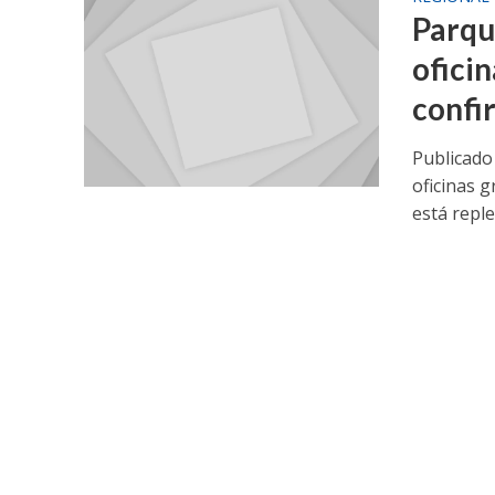
Parqu
ofici
confi
Publicado
oficinas 
está replet