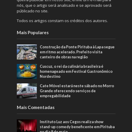
nós, que o artigo será analisado e se aprovado será
públicado no site.
Todos os artigos constam os créditos dos autores.
Mais Populares
Construção da Ponte Pirituba à Lapa segue
em ritmo acelerado. Prefeito visita
canteiro de obras na região
Cuscuz, o rei da culinária brasileira é
homenageado em Festival Gastronômico
Nordestino
Cate Móvel estará neste sábado no Morro
Grande oferecendo serviços de
empregabilidade
Mais Comentadas
Instituto Luz aos Cegos realiza show
stand-up comedy beneficente em Pirituba
no dia 8 de maio