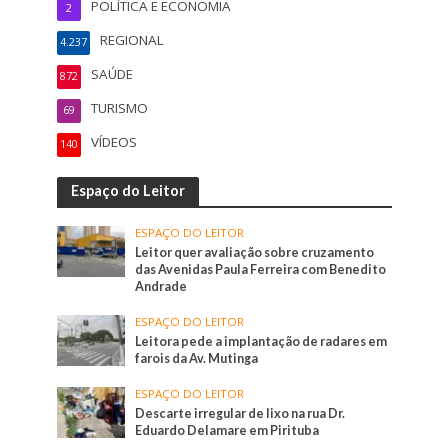
POLÍTICA E ECONOMIA
2
REGIONAL
4.237
SAÚDE
872
TURISMO
69
VÍDEOS
140
Espaço do Leitor
ESPAÇO DO LEITOR
Leitor quer avaliação sobre cruzamento
das Avenidas Paula Ferreira com Benedito
Andrade
ESPAÇO DO LEITOR
Leitora pede a implantação de radares em
farois da Av. Mutinga
ESPAÇO DO LEITOR
Descarte irregular de lixo na rua Dr.
Eduardo Delamare em Pirituba