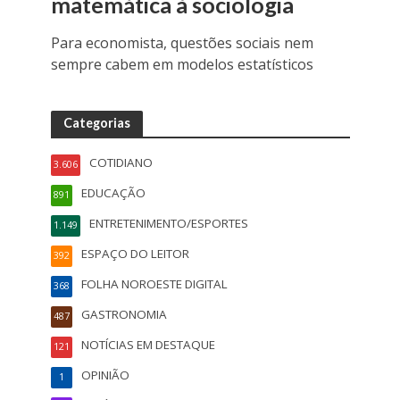
matemática à sociologia
Para economista, questões sociais nem
sempre cabem em modelos estatísticos
Categorias
COTIDIANO
3.606
EDUCAÇÃO
891
ENTRETENIMENTO/ESPORTES
1.149
ESPAÇO DO LEITOR
392
FOLHA NOROESTE DIGITAL
368
GASTRONOMIA
487
NOTÍCIAS EM DESTAQUE
121
OPINIÃO
1