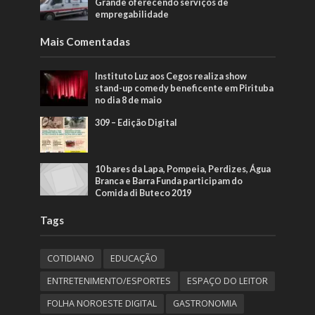
Grande oferecendo serviços de
empregabilidade
Mais Comentadas
Instituto Luz aos Cegos realiza show
stand-up comedy beneficente em Pirituba
no dia 8 de maio
309 – Edição Digital
10 bares da Lapa, Pompeia, Perdizes, Água
Branca e Barra Funda participam do
Comida di Buteco 2019
Tags
COTIDIANO
EDUCAÇÃO
ENTRETENIMENTO/ESPORTES
ESPAÇO DO LEITOR
FOLHA NOROESTE DIGITAL
GASTRONOMIA