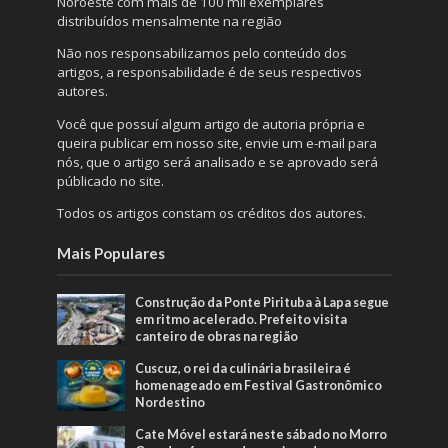
Noroeste com mais de 100 mil exemplares
distribuídos mensalmente na região
Não nos responsabilizamos pelo conteúdo dos
artigos, a responsabilidade é de seus respectivos
autores.
Você que possuí algum artigo de autoria própria e
queira publicar em nosso site, envie um e-mail para
nós, que o artigo será analisado e se aprovado será
públicado no site.
Todos os artigos constam os créditos dos autores.
Mais Populares
Construção da Ponte Pirituba à Lapa segue
em ritmo acelerado. Prefeito visita
canteiro de obras na região
Cuscuz, o rei da culinária brasileira é
homenageado em Festival Gastronômico
Nordestino
Cate Móvel estará neste sábado no Morro