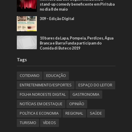
stand-up comedy beneficente em Pirituba
no dia 8 de maio
309 – Edição Digital
10 bares da Lapa, Pompeia, Perdizes, Água
Branca e Barra Funda participam do
Comida di Buteco 2019
Tags
COTIDIANO
EDUCAÇÃO
ENTRETENIMENTO/ESPORTES
ESPAÇO DO LEITOR
FOLHA NOROESTE DIGITAL
GASTRONOMIA
NOTÍCIAS EM DESTAQUE
OPINIÃO
POLÍTICA E ECONOMIA
REGIONAL
SAÚDE
TURISMO
VÍDEOS