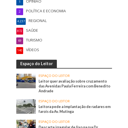
OPINIÃO
1
POLÍTICA E ECONOMIA
2
REGIONAL
4.237
SAÚDE
872
TURISMO
69
VÍDEOS
140
Espaço do Leitor
ESPAÇO DO LEITOR
Leitor quer avaliação sobre cruzamento
das Avenidas Paula Ferreira com Benedito
Andrade
ESPAÇO DO LEITOR
Leitora pede a implantação de radares em
farois da Av. Mutinga
ESPAÇO DO LEITOR
Descarte irregular de lixo na rua Dr.