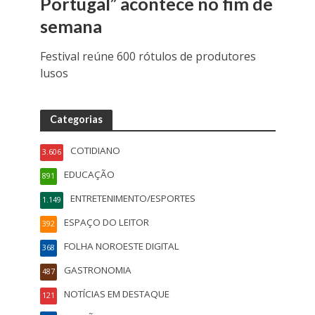
Portugal” acontece no fim de
semana
Festival reúne 600 rótulos de produtores
lusos
Categorias
COTIDIANO
3.606
EDUCAÇÃO
891
ENTRETENIMENTO/ESPORTES
1.149
ESPAÇO DO LEITOR
392
FOLHA NOROESTE DIGITAL
368
GASTRONOMIA
487
NOTÍCIAS EM DESTAQUE
121