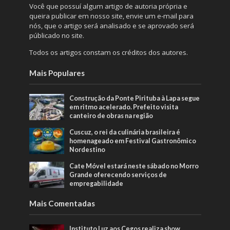
Você que possuí algum artigo de autoria própria e
queira publicar em nosso site, envie um e-mail para
nós, que o artigo será analisado e se aprovado será
públicado no site.
Todos os artigos constam os créditos dos autores.
Mais Populares
Construção da Ponte Pirituba à Lapa segue
em ritmo acelerado. Prefeito visita
canteiro de obras na região
Cuscuz, o rei da culinária brasileira é
homenageado em Festival Gastronômico
Nordestino
Cate Móvel estará neste sábado no Morro
Grande oferecendo serviços de
empregabilidade
Mais Comentadas
Instituto Luz aos Cegos realiza show