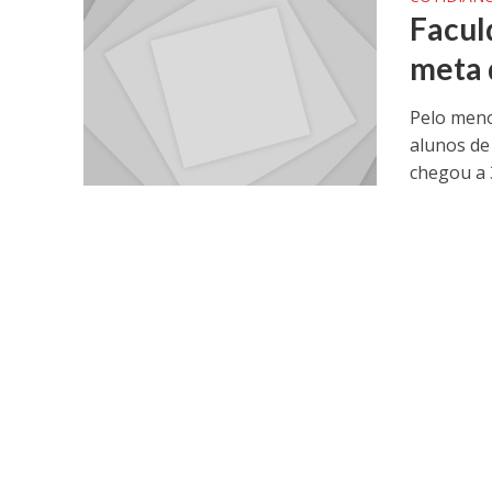
Facul
meta 
Pelo meno
alunos de
chegou a 3