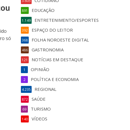
COTIDIANO
3.605
çou
EDUCAÇÃO
891
ENTRETENIMENTO/ESPORTES
1.149
ESPAÇO DO LEITOR
ido
392
ro só
FOLHA NOROESTE DIGITAL
368
GASTRONOMIA
486
NOTÍCIAS EM DESTAQUE
121
OPINIÃO
1
POLÍTICA E ECONOMIA
2
REGIONAL
4.235
SAÚDE
872
TURISMO
69
VÍDEOS
140