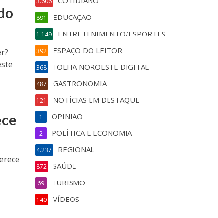
COTIDIANO
3.606
 do
EDUCAÇÃO
891
ENTRETENIMENTO/ESPORTES
1.149
ESPAÇO DO LEITOR
er?
392
este
FOLHA NOROESTE DIGITAL
368
GASTRONOMIA
487
NOTÍCIAS EM DESTAQUE
121
ece
OPINIÃO
1
POLÍTICA E ECONOMIA
2
REGIONAL
4.237
ferece
SAÚDE
872
TURISMO
69
VÍDEOS
140