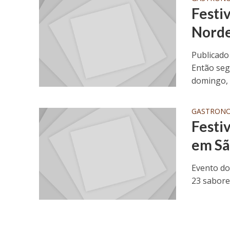
Festi
Norde
Publicado
Então seg
domingo, 2
GASTRON
Festi
em Sã
Evento do
23 sabore