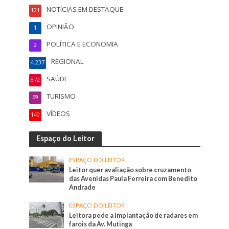
NOTÍCIAS EM DESTAQUE
121
OPINIÃO
1
POLÍTICA E ECONOMIA
2
REGIONAL
4.237
SAÚDE
872
TURISMO
69
VÍDEOS
140
Espaço do Leitor
ESPAÇO DO LEITOR
Leitor quer avaliação sobre cruzamento
das Avenidas Paula Ferreira com Benedito
Andrade
ESPAÇO DO LEITOR
Leitora pede a implantação de radares em
farois da Av. Mutinga