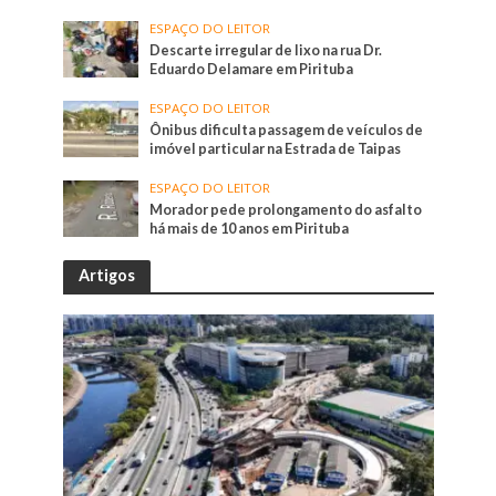
ESPAÇO DO LEITOR
Descarte irregular de lixo na rua Dr.
Eduardo Delamare em Pirituba
ESPAÇO DO LEITOR
Ônibus dificulta passagem de veículos de
imóvel particular na Estrada de Taipas
ESPAÇO DO LEITOR
Morador pede prolongamento do asfalto
há mais de 10 anos em Pirituba
Artigos