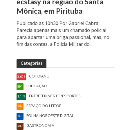
ecstasy na região do Santa
Mônica, em Pirituba
Publicado às 10h30 Por Gabriel Cabral
Parecia apenas mais um chamado policial
para apartar uma briga passional, mas, no
fim das contas, a Polícia Militar do...
Categorias
COTIDIANO
3.606
EDUCAÇÃO
891
ENTRETENIMENTO/ESPORTES
1.149
ESPAÇO DO LEITOR
392
FOLHA NOROESTE DIGITAL
368
GASTRONOMIA
487