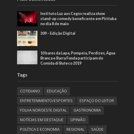
Instituto Luz aos Cegos realiza show
stand-up comedy beneficente em Pirituba
no dia 8 de maio
309 – Edição Digital
10 bares da Lapa, Pompeia, Perdizes, Água
Branca e Barra Funda participam do
Comida di Buteco 2019
Tags
COTIDIANO
EDUCAÇÃO
ENTRETENIMENTO/ESPORTES
ESPAÇO DO LEITOR
FOLHA NOROESTE DIGITAL
GASTRONOMIA
NOTÍCIAS EM DESTAQUE
OPINIÃO
POLÍTICA E ECONOMIA
REGIONAL
SAÚDE