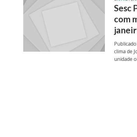
Sesc 
com m
janei
Publicado
clima de J
unidade of