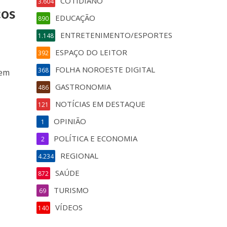
COTIDIANO
3.604
cos
EDUCAÇÃO
890
ENTRETENIMENTO/ESPORTES
1.148
ESPAÇO DO LEITOR
392
FOLHA NOROESTE DIGITAL
368
 em
GASTRONOMIA
486
NOTÍCIAS EM DESTAQUE
121
OPINIÃO
1
POLÍTICA E ECONOMIA
2
REGIONAL
4.234
SAÚDE
872
TURISMO
69
VÍDEOS
140