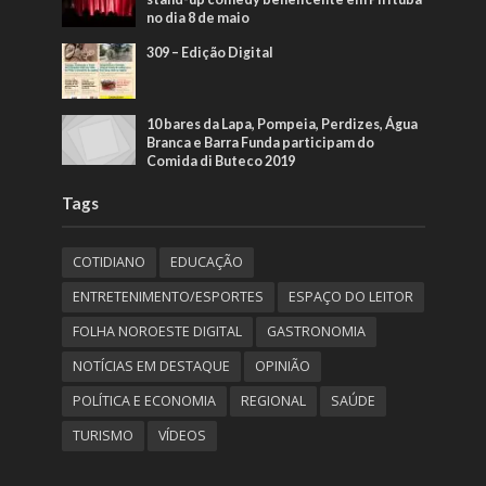
no dia 8 de maio
309 – Edição Digital
10 bares da Lapa, Pompeia, Perdizes, Água
Branca e Barra Funda participam do
Comida di Buteco 2019
Tags
COTIDIANO
EDUCAÇÃO
ENTRETENIMENTO/ESPORTES
ESPAÇO DO LEITOR
FOLHA NOROESTE DIGITAL
GASTRONOMIA
NOTÍCIAS EM DESTAQUE
OPINIÃO
POLÍTICA E ECONOMIA
REGIONAL
SAÚDE
TURISMO
VÍDEOS