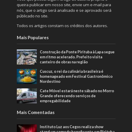
queira publicar em nosso site, envie um e-mail para
nós, que o artigo será analisado e se aprovado será
públicado no site.
Todos os artigos constam os créditos dos autores.
Mais Populares
Construção da Ponte Pirituba à Lapa segue
em ritmo acelerado. Prefeito visita
canteiro de obras na região
Cuscuz, o rei da culinária brasileira é
homenageado em Festival Gastronômico
Nordestino
Cate Móvel estará neste sábado no Morro
Grande oferecendo serviços de
empregabilidade
Mais Comentadas
Instituto Luz aos Cegos realiza show
stand-up comedy beneficente em Pirituba