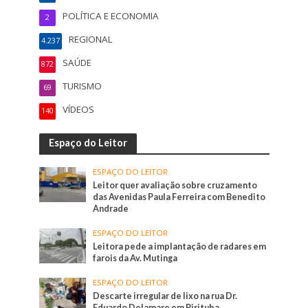
POLÍTICA E ECONOMIA
2
REGIONAL
4.237
SAÚDE
872
TURISMO
69
VÍDEOS
140
Espaço do Leitor
ESPAÇO DO LEITOR
Leitor quer avaliação sobre cruzamento
das Avenidas Paula Ferreira com Benedito
Andrade
ESPAÇO DO LEITOR
Leitora pede a implantação de radares em
farois da Av. Mutinga
ESPAÇO DO LEITOR
Descarte irregular de lixo na rua Dr.
Eduardo Delamare em Pirituba