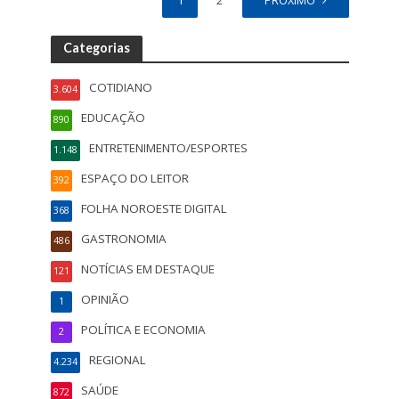
1
2
PRÓXIMO
Categorias
COTIDIANO
3.604
EDUCAÇÃO
890
ENTRETENIMENTO/ESPORTES
1.148
ESPAÇO DO LEITOR
392
FOLHA NOROESTE DIGITAL
368
GASTRONOMIA
486
NOTÍCIAS EM DESTAQUE
121
OPINIÃO
1
POLÍTICA E ECONOMIA
2
REGIONAL
4.234
SAÚDE
872