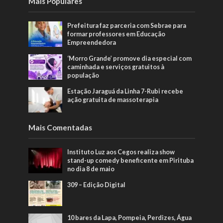
Mais Populares
Prefeitura faz parceria com Sebrae para
formar professores em Educação
Empreendedora
‘Morro Grande’ promove dia especial com
caminhada e serviços gratuitos à
população
Estação Jaraguá da Linha 7-Rubi recebe
ação gratuita de massoterapia
Mais Comentadas
Instituto Luz aos Cegos realiza show
stand-up comedy beneficente em Pirituba
no dia 8 de maio
309 – Edição Digital
10 bares da Lapa, Pompeia, Perdizes, Água