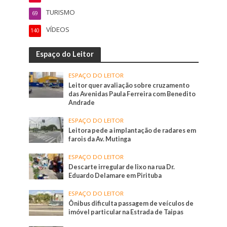
TURISMO
69
VÍDEOS
140
Espaço do Leitor
ESPAÇO DO LEITOR
Leitor quer avaliação sobre cruzamento
das Avenidas Paula Ferreira com Benedito
Andrade
ESPAÇO DO LEITOR
Leitora pede a implantação de radares em
farois da Av. Mutinga
ESPAÇO DO LEITOR
Descarte irregular de lixo na rua Dr.
Eduardo Delamare em Pirituba
ESPAÇO DO LEITOR
Ônibus dificulta passagem de veículos de
imóvel particular na Estrada de Taipas