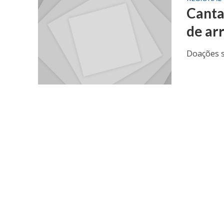
Canta
de ar
Doações s