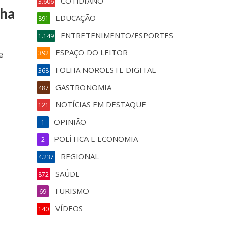
COTIDIANO
3.606
nha
EDUCAÇÃO
891
ENTRETENIMENTO/ESPORTES
1.149
ESPAÇO DO LEITOR
e
392
FOLHA NOROESTE DIGITAL
368
GASTRONOMIA
487
NOTÍCIAS EM DESTAQUE
121
OPINIÃO
1
POLÍTICA E ECONOMIA
2
REGIONAL
4.237
SAÚDE
872
TURISMO
69
VÍDEOS
140