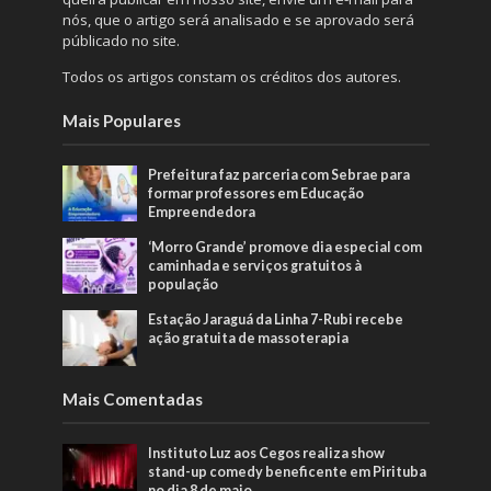
nós, que o artigo será analisado e se aprovado será
públicado no site.
Todos os artigos constam os créditos dos autores.
Mais Populares
Prefeitura faz parceria com Sebrae para
formar professores em Educação
Empreendedora
‘Morro Grande’ promove dia especial com
caminhada e serviços gratuitos à
população
Estação Jaraguá da Linha 7-Rubi recebe
ação gratuita de massoterapia
Mais Comentadas
Instituto Luz aos Cegos realiza show
stand-up comedy beneficente em Pirituba
no dia 8 de maio