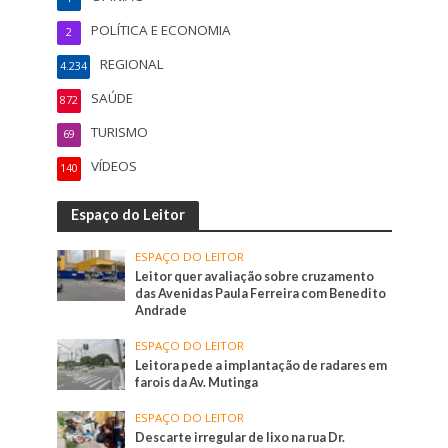
POLÍTICA E ECONOMIA
2
REGIONAL
4.234
SAÚDE
872
TURISMO
69
VÍDEOS
140
Espaço do Leitor
ESPAÇO DO LEITOR
Leitor quer avaliação sobre cruzamento
das Avenidas Paula Ferreira com Benedito
Andrade
ESPAÇO DO LEITOR
Leitora pede a implantação de radares em
farois da Av. Mutinga
ESPAÇO DO LEITOR
Descarte irregular de lixo na rua Dr.