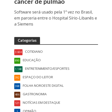
câncer de pulmão
Software será usado pela 1ª vez no Brasil,
em parceria entre o Hospital Sírio-Libanês e
a Siemens
Categorias
COTIDIANO
3.604
EDUCAÇÃO
890
ENTRETENIMENTO/ESPORTES
1.148
ESPAÇO DO LEITOR
392
FOLHA NOROESTE DIGITAL
368
GASTRONOMIA
486
NOTÍCIAS EM DESTAQUE
121
OPINIÃO
1