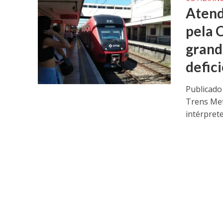
Atend
pela 
grand
defic
Publicado
Trens Met
intérprete