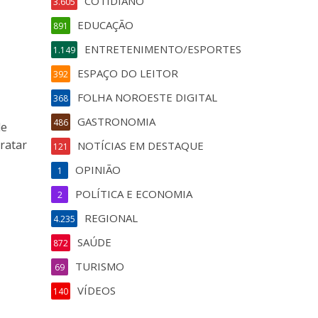
COTIDIANO
3.605
EDUCAÇÃO
891
ENTRETENIMENTO/ESPORTES
1.149
ESPAÇO DO LEITOR
392
FOLHA NOROESTE DIGITAL
368
GASTRONOMIA
486
de
ratar
NOTÍCIAS EM DESTAQUE
121
OPINIÃO
1
POLÍTICA E ECONOMIA
2
REGIONAL
4.235
SAÚDE
872
TURISMO
69
VÍDEOS
140