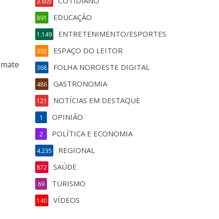
COTIDIANO
3.605
EDUCAÇÃO
891
ENTRETENIMENTO/ESPORTES
1.149
ESPAÇO DO LEITOR
392
tomate
FOLHA NOROESTE DIGITAL
368
GASTRONOMIA
486
NOTÍCIAS EM DESTAQUE
121
OPINIÃO
1
POLÍTICA E ECONOMIA
2
REGIONAL
4.235
SAÚDE
872
TURISMO
69
VÍDEOS
140