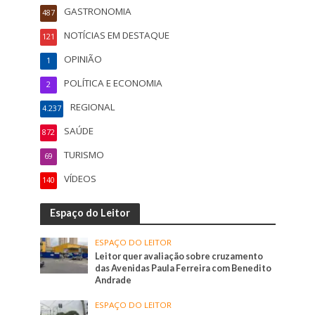
GASTRONOMIA
487
NOTÍCIAS EM DESTAQUE
121
OPINIÃO
1
POLÍTICA E ECONOMIA
2
REGIONAL
4.237
SAÚDE
872
TURISMO
69
VÍDEOS
140
Espaço do Leitor
ESPAÇO DO LEITOR
Leitor quer avaliação sobre cruzamento
das Avenidas Paula Ferreira com Benedito
Andrade
ESPAÇO DO LEITOR