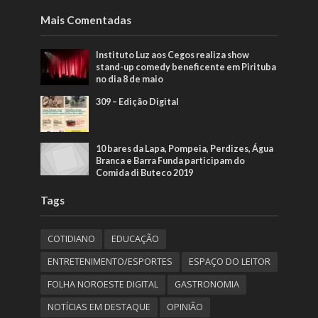
Mais Comentadas
Instituto Luz aos Cegos realiza show
stand-up comedy beneficente em Pirituba
no dia 8 de maio
309 – Edição Digital
10 bares da Lapa, Pompeia, Perdizes, Água
Branca e Barra Funda participam do
Comida di Buteco 2019
Tags
COTIDIANO
EDUCAÇÃO
ENTRETENIMENTO/ESPORTES
ESPAÇO DO LEITOR
FOLHA NOROESTE DIGITAL
GASTRONOMIA
NOTÍCIAS EM DESTAQUE
OPINIÃO