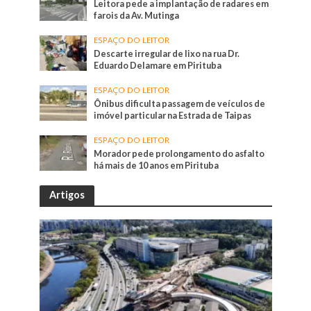
Leitora pede a implantação de radares em
farois da Av. Mutinga
ESPAÇO DO LEITOR
Descarte irregular de lixo na rua Dr.
Eduardo Delamare em Pirituba
ESPAÇO DO LEITOR
Ônibus dificulta passagem de veículos de
imóvel particular na Estrada de Taipas
ESPAÇO DO LEITOR
Morador pede prolongamento do asfalto
há mais de 10 anos em Pirituba
Artigos