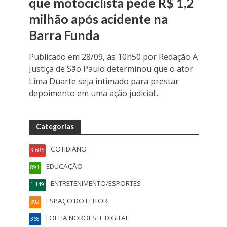
que motociclista pede R$ 1,2
milhão após acidente na
Barra Funda
Publicado em 28/09, às 10h50 por Redação A
Justiça de São Paulo determinou que o ator
Lima Duarte seja intimado para prestar
depoimento em uma ação judicial...
Categorias
COTIDIANO
3.606
EDUCAÇÃO
891
ENTRETENIMENTO/ESPORTES
1.149
ESPAÇO DO LEITOR
392
FOLHA NOROESTE DIGITAL
368