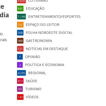
COTIDIANO
3.605
te
EDUCAÇÃO
891
dia
ENTRETENIMENTO/ESPORTES
1.149
ESPAÇO DO LEITOR
392
FOLHA NOROESTE DIGITAL
368
io
rais
GASTRONOMIA
486
NOTÍCIAS EM DESTAQUE
121
OPINIÃO
1
POLÍTICA E ECONOMIA
2
REGIONAL
4.235
SAÚDE
872
TURISMO
69
VÍDEOS
140