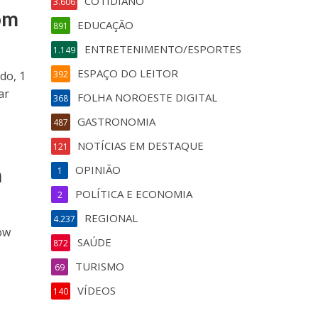
COTIDIANO
3.606
om
EDUCAÇÃO
891
ENTRETENIMENTO/ESPORTES
1.149
ESPAÇO DO LEITOR
do, 1
392
ar
FOLHA NOROESTE DIGITAL
368
GASTRONOMIA
487
NOTÍCIAS EM DESTAQUE
121
m
OPINIÃO
1
POLÍTICA E ECONOMIA
2
REGIONAL
4.237
ow
SAÚDE
872
TURISMO
69
VÍDEOS
140