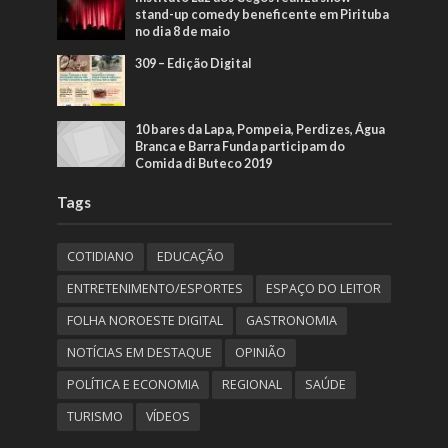
stand-up comedy beneficente em Pirituba
no dia 8 de maio
309 – Edição Digital
10 bares da Lapa, Pompeia, Perdizes, Água
Branca e Barra Funda participam do
Comida di Buteco 2019
Tags
COTIDIANO
EDUCAÇÃO
ENTRETENIMENTO/ESPORTES
ESPAÇO DO LEITOR
FOLHA NOROESTE DIGITAL
GASTRONOMIA
NOTÍCIAS EM DESTAQUE
OPINIÃO
POLÍTICA E ECONOMIA
REGIONAL
SAÚDE
TURISMO
VÍDEOS