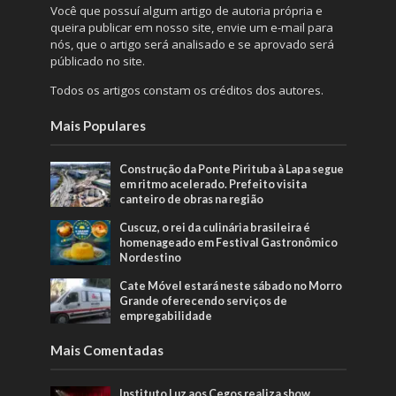
Você que possuí algum artigo de autoria própria e
queira publicar em nosso site, envie um e-mail para
nós, que o artigo será analisado e se aprovado será
públicado no site.
Todos os artigos constam os créditos dos autores.
Mais Populares
Construção da Ponte Pirituba à Lapa segue
em ritmo acelerado. Prefeito visita
canteiro de obras na região
Cuscuz, o rei da culinária brasileira é
homenageado em Festival Gastronômico
Nordestino
Cate Móvel estará neste sábado no Morro
Grande oferecendo serviços de
empregabilidade
Mais Comentadas
Instituto Luz aos Cegos realiza show