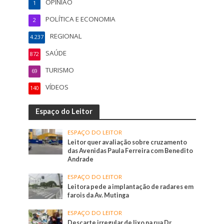
OPINIÃO
1
POLÍTICA E ECONOMIA
2
REGIONAL
4.237
SAÚDE
872
TURISMO
69
VÍDEOS
140
Espaço do Leitor
ESPAÇO DO LEITOR
Leitor quer avaliação sobre cruzamento
das Avenidas Paula Ferreira com Benedito
Andrade
ESPAÇO DO LEITOR
Leitora pede a implantação de radares em
farois da Av. Mutinga
ESPAÇO DO LEITOR
Descarte irregular de lixo na rua Dr.