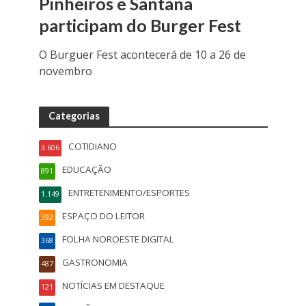
Pinheiros e Santana
participam do Burger Fest
O Burguer Fest acontecerá de 10 a 26 de
novembro
Categorias
COTIDIANO
3.606
EDUCAÇÃO
891
ENTRETENIMENTO/ESPORTES
1.149
ESPAÇO DO LEITOR
392
FOLHA NOROESTE DIGITAL
368
GASTRONOMIA
487
NOTÍCIAS EM DESTAQUE
121