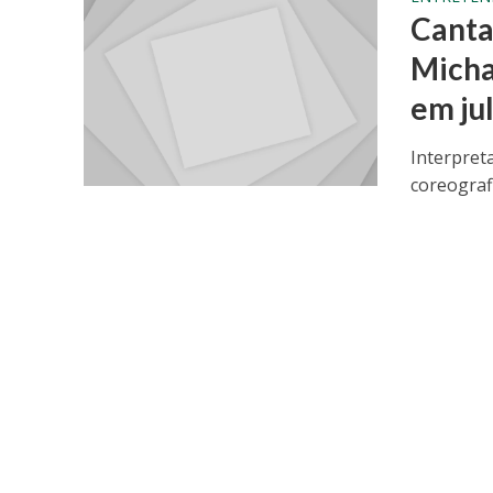
Canta
Micha
em ju
Interpret
coreograf