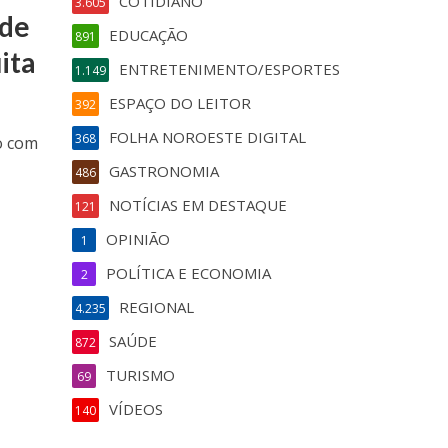
COTIDIANO
3.605
 de
EDUCAÇÃO
891
ita
ENTRETENIMENTO/ESPORTES
1.149
ESPAÇO DO LEITOR
392
FOLHA NOROESTE DIGITAL
368
o com
GASTRONOMIA
486
NOTÍCIAS EM DESTAQUE
121
OPINIÃO
1
POLÍTICA E ECONOMIA
2
REGIONAL
4.235
SAÚDE
872
TURISMO
69
VÍDEOS
140