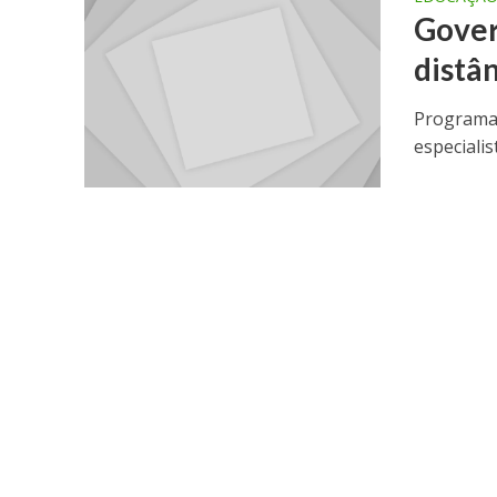
Govern
distâ
Programa 
especiali