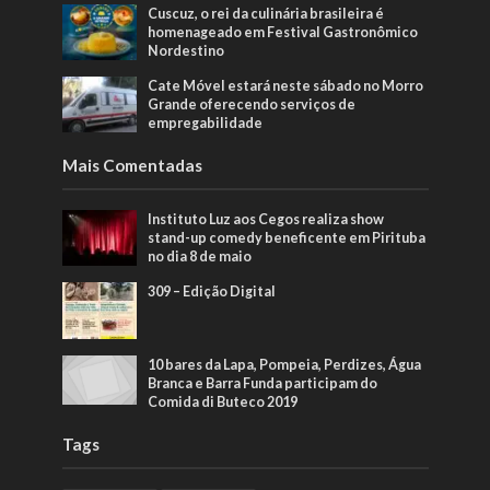
Cuscuz, o rei da culinária brasileira é
homenageado em Festival Gastronômico
Nordestino
Cate Móvel estará neste sábado no Morro
Grande oferecendo serviços de
empregabilidade
Mais Comentadas
Instituto Luz aos Cegos realiza show
stand-up comedy beneficente em Pirituba
no dia 8 de maio
309 – Edição Digital
10 bares da Lapa, Pompeia, Perdizes, Água
Branca e Barra Funda participam do
Comida di Buteco 2019
Tags