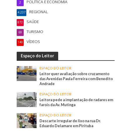
POLÍTICA E ECONOMIA
2
REGIONAL
4.237
SAÚDE
872
TURISMO
69
VÍDEOS
140
Espaço do Leitor
ESPAÇO DO LEITOR
Leitor quer avaliação sobre cruzamento
das Avenidas Paula Ferreira com Benedito
Andrade
ESPAÇO DO LEITOR
Leitora pede a implantação de radares em
farois da Av. Mutinga
ESPAÇO DO LEITOR
Descarte irregular de lixo na rua Dr.
Eduardo Delamare em Pirituba