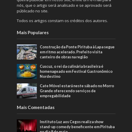
nós, que o artigo será analisado e se aprovado será
públicado no site.
Todos os artigos constam os créditos dos autores.
Mais Populares
Construção da Ponte Pirituba à Lapa segue
em ritmo acelerado. Prefeito visita
canteiro de obras na região
Cuscuz, o rei da culinária brasileira é
homenageado em Festival Gastronômico
Nordestino
Cate Móvel estará neste sábado no Morro
Grande oferecendo serviços de
empregabilidade
Mais Comentadas
Instituto Luz aos Cegos realiza show
stand-up comedy beneficente em Pirituba
no dia 8 de maio