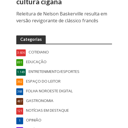
cultura cigana
Releitura de Nelson Baskerville resulta em
versão revigorante de clássico francês
Categorias
COTIDIANO
3.606
EDUCAÇÃO
891
ENTRETENIMENTO/ESPORTES
1.149
ESPAÇO DO LEITOR
392
FOLHA NOROESTE DIGITAL
368
GASTRONOMIA
487
NOTÍCIAS EM DESTAQUE
121
OPINIÃO
1