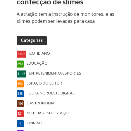
confecção de slimes
A atração tem a instrução de monitores, e as
slimes podem ser levadas para casa
Categorias
COTIDIANO
3.604
EDUCAÇÃO
890
ENTRETENIMENTO/ESPORTES
1.148
ESPAÇO DO LEITOR
392
FOLHA NOROESTE DIGITAL
368
GASTRONOMIA
486
NOTÍCIAS EM DESTAQUE
121
OPINIÃO
1