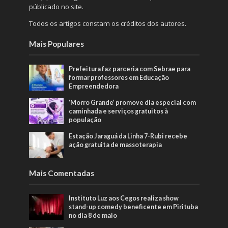
públicado no site.
Todos os artigos constam os créditos dos autores.
Mais Populares
Prefeitura faz parceria com Sebrae para
formar professores em Educação
Empreendedora
‘Morro Grande’ promove dia especial com
caminhada e serviços gratuitos à
população
Estação Jaraguá da Linha 7-Rubi recebe
ação gratuita de massoterapia
Mais Comentadas
Instituto Luz aos Cegos realiza show
stand-up comedy beneficente em Pirituba
no dia 8 de maio