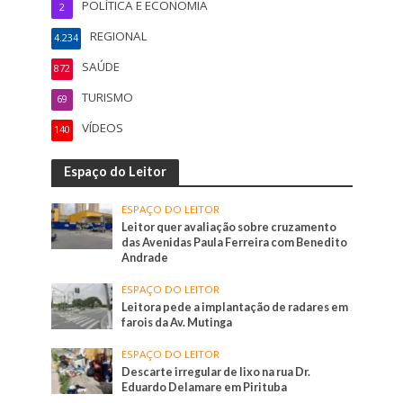
POLÍTICA E ECONOMIA
2
REGIONAL
4.234
SAÚDE
872
TURISMO
69
VÍDEOS
140
Espaço do Leitor
ESPAÇO DO LEITOR
Leitor quer avaliação sobre cruzamento
das Avenidas Paula Ferreira com Benedito
Andrade
ESPAÇO DO LEITOR
Leitora pede a implantação de radares em
farois da Av. Mutinga
ESPAÇO DO LEITOR
Descarte irregular de lixo na rua Dr.
Eduardo Delamare em Pirituba